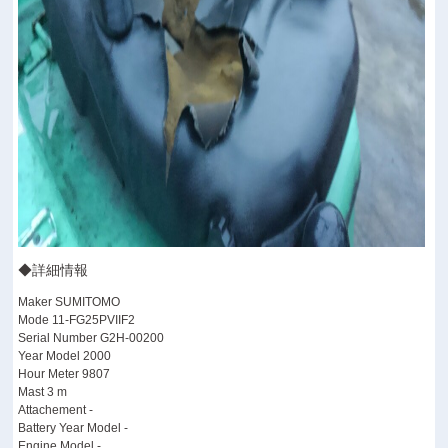
◆詳細情報
Maker SUMITOMO
Mode 11-FG25PVIIF2
Serial Number G2H-00200
Year Model 2000
Hour Meter 9807
Mast 3 m
Attachement -
Battery Year Model -
Engine Model -