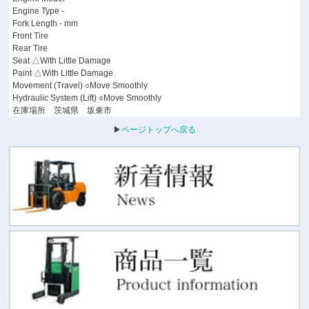
Engine Type -
Fork Length - mm
Front Tire
Rear Tire
Seat △With Little Damage
Paint △With Little Damage
Movement (Travel) ○Move Smoothly
Hydraulic System (Lift) ○Move Smoothly
在庫場所 茨城県 坂東市
▶
ページトップへ戻る