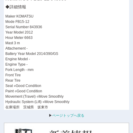
◆詳細情報
Maker KOMATSU
Mode FB15-12
Serial Number 843936
Year Model 2012
Hour Meter 6663
Mast 3 m
Attachement -
Battery Year Model 2014/390/GS
Engine Model -
Engine Type -
Fork Length - mm
Front Tire
Rear Tire
Seat ○Good Condition
Paint ○Good Condition
Movement (Travel) ○Move Smoothly
Hydraulic System (Lift) ○Move Smoothly
在庫場所 茨城県 坂東市
▶
ページトップへ戻る