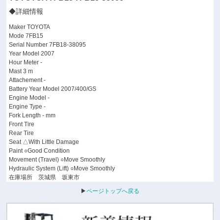
◆詳細情報
Maker TOYOTA
Mode 7FB15
Serial Number 7FB18-38095
Year Model 2007
Hour Meter -
Mast 3 m
Attachement -
Battery Year Model 2007/400/GS
Engine Model -
Engine Type -
Fork Length - mm
Front Tire
Rear Tire
Seat △With Little Damage
Paint ○Good Condition
Movement (Travel) ○Move Smoothly
Hydraulic System (Lift) ○Move Smoothly
在庫場所 茨城県 坂東市
▶
ページトップへ戻る